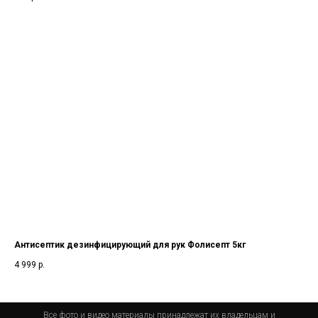
Антисептик дезинфицирующий для рук Фолисепт 5кг
4 999
р.
Все фото и видео материалы принадлежат их владельцам и