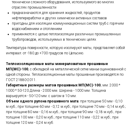
технически сложного оборудования, используемого во многих
отраслях промышленности
предназначаются для хранения жидкостей, продуктов
нефтепереработки и других химически активных составов
пригодны для изоляции коммуникационных систем труб с горячим
водоснабжением и отоплением
применяются с целью теплоизоляции различных промышленных
трубопроводов, используемых в технических целях
Температура поверхности, которую изолируют маты, представляет собой
интервал: от -180 до +700 градусов по Цельсию.
Теплоизоляционные маты минераловатные прошивные
МП(МС)-100
, с обкладкой на металлической сетке манье оцинкованной с
одной стороны. Теплоизоляционные маты прошивные производятся по
ГОСТ 21880-2011.
Габаритные размеры матов прошивных МП(МС)-100
, мм: 2000 *
1000 * 50-120 Длина - 2000 мм. Ширина - 1000 мм. Толщина
варьируется - 50-120 мм. с шагом в 10 мм.
Объем одного рулона прошивного мата
: при толщине 50 мм - 0,10
м.куб.; при толщине 60 мм - 0,12 м.куб.; при толщине 70 мм - 0,14 м.куб.;
при толщине 80 мм - 0,16 м.куб.; при толщине 90 мм - 0,18 м.куб.; при
толщине 100 мм - 0,20 м.куб.; при толщине 110 мм - 0,22 м.куб.; при
толщине 120 мм - 0,24 м.куб.