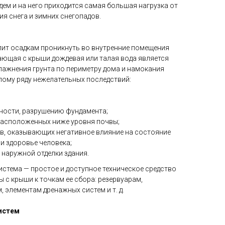
дем и на него приходится самая большая нагрузка от
ия снега и зимних снегопадов.
лит осадкам проникнуть во внутренние помещения
кающая с крыши дождевая или талая вода является
лажнения грунта по периметру дома и намокания
елому ряду нежелательных последствий:
ности, разрушению фундамента;
расположенных ниже уровня почвы;
, оказывающих негативное влияние на состояние
и здоровье человека;
наружной отделки здания.
стема — простое и доступное техническое средство
 с крыши к точкам ее сбора: резервуарам,
элементам дренажных систем и т. д.
истем