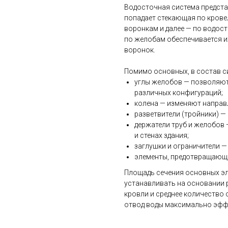
Водосточная система предста
попадает стекающая по крове
воронкам и далее — по водос
по желобам обеспечивается и
воронок.
Помимо основных, в состав с
углы желобов — позволяют
различных конфигураций;
колена — изменяют направ
разветвители (тройники) — 
держатели труб и желобов
и стенах здания;
заглушки и ограничители 
элементы, предотвращающие
Площадь сечения основных эл
устанавливать на основании 
кровли и среднее количество 
отвод воды максимально эфф