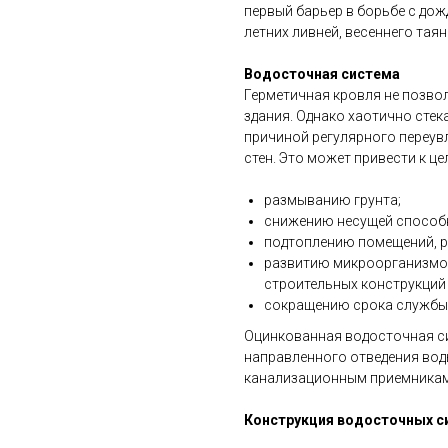
первый барьер в борьбе с дож
летних ливней, весеннего таян
Водосточная система
Герметичная кровля не позво
здания. Однако хаотично сте
причиной регулярного переув
стен. Это может привести к ц
размыванию грунта;
снижению несущей способ
подтоплению помещений, 
развитию микроорганизмов
строительных конструкций 
сокращению срока службы 
Оцинкованная водосточная си
направленного отведения воды
канализационным приемникам, 
Конструкция водосточных с