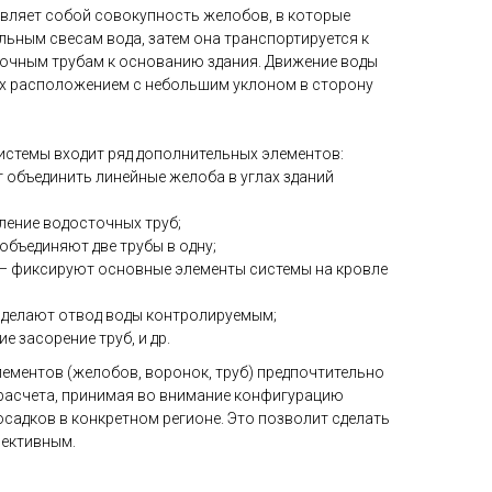
вляет собой совокупность желобов, в которые
льным свесам вода, затем она транспортируется к
точным трубам к основанию здания. Движение воды
х расположением с небольшим уклоном в сторону
истемы входит ряд дополнительных элементов:
 объединить линейные желоба в углах зданий
ление водосточных труб;
объединяют две трубы в одну;
 — фиксируют основные элементы системы на кровле
— делают отвод воды контролируемым;
 засорение труб, и др.
ементов (желобов, воронок, труб) предпочтительно
расчета, принимая во внимание конфигурацию
осадков в конкретном регионе. Это позволит сделать
ективным.