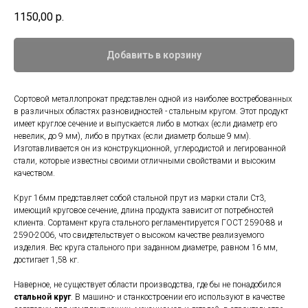
1150,00
р.
Добавить в корзину
Сортовой металлопрокат представлен одной из наиболее востребованных
в различных областях разновидностей - стальным кругом. Этот продукт
имеет круглое сечение и выпускается либо в мотках (если диаметр его
невелик, до 9 мм), либо в прутках (если диаметр больше 9 мм).
Изготавливается он из конструкционной, углеродистой и легированной
стали, которые известны своими отличными свойствами и высоким
качеством.
Круг 16мм представляет собой стальной прут из марки стали Ст3,
имеющий круговое сечение, длина продукта зависит от потребностей
клиента. Сортамент круга стального регламентируется ГОСТ 2590-88 и
2590-2006, что свидетельствует о высоком качестве реализуемого
изделия. Вес круга стального при заданном диаметре, равном 16 мм,
достигает 1,58 кг.
Наверное, не существует области производства, где бы не понадобился
стальной круг
. В машино- и станкостроении его используют в качестве