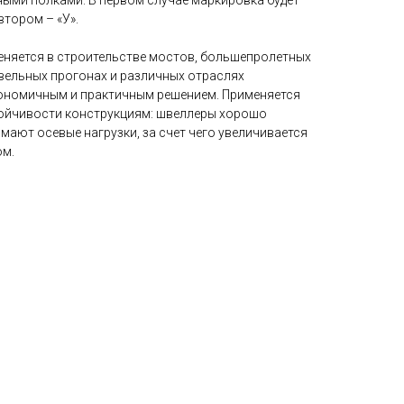
ными полками. В первом случае маркировка будет
втором – «У».
няется в строительстве мостов, большепролетных
овельных прогонах и различных отраслях
ономичным и практичным решением. Применяется
тойчивости конструкциям: швеллеры хорошо
мают осевые нагрузки, за счет чего увеличивается
ом.