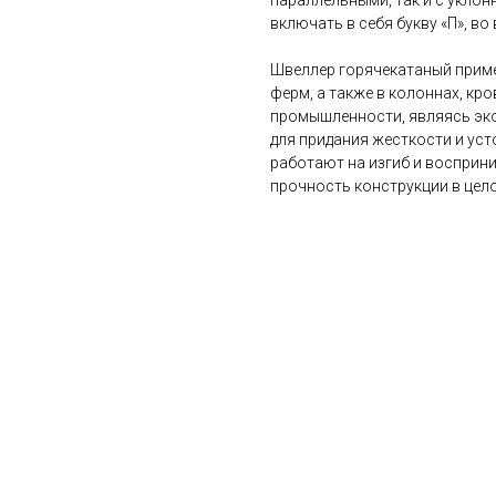
параллельными, так и с уклон
включать в себя букву «П», во 
Швеллер горячекатаный приме
ферм, а также в колоннах, кр
промышленности, являясь эк
для придания жесткости и ус
работают на изгиб и восприни
прочность конструкции в цел