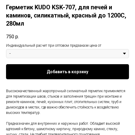
Герметик KUDO KSK-707, для печей и
каминов, силикатный, красный до 1200С,
280мл
750
р.
Индивидуальный расчет при оптовом предзаказе цена от
Добавить в корзину
Высококачественный жаропрочный силикатный герметик применяется
для герметизации швов, стыков и заполнения трещин при монтаже и
ремонте каминов, печей, кухонных плит, отопительных систем, труб и
дымоходов в местах, где важно обеспечить стойкость к воздействию
высоких температур.
Предназначен для внутренних и наружных работ. Обладает высокой
адгезией к бетону, шамотному кирпичу, природному камню, стеклу,
чугуну, стали. Не требует предварительного грунтования.