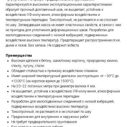
Характеризуется высокими эксплуатационными характеристиками:
образует прочный долговечный шов, не выцветает, устойчив к
воздействию УФ‑излучения, атмосферным воздействиям и
температурным перепадам. Тиксотропный, не растекается и не сползает
по шву. Затвердевшая масса не имеет эластичных свойств, в связи с чем
не пригодна для уплотнения деформационных швов. Разработан для
малоподвижных соединений с низкой вибрацией, подверженных
воздействию высоких температур. Предотвращает распространение огня,
дыма и газов. Без запаха. Не содержит асбеста.
Преимущества
Высокая адгезия к бетону, шамотному кирпичу, природному камню,
стеклу, чугуну, стали.
Обладает стойкостью к прямому воздействию пламени.
Имеет широкий температурный диапазон эксплуатации: от –30°С до
+1200°С (на короткое время до 1500°С).
На 20–22 погонных метра при диаметре валика 4 мм.
Не выцветает, устойчив к воздействию УФ‑излучения, атмосферным
воздействиям и температурным перепадам
Разработан для малоподвижных соединений с низкой вибрацией,
подверженных воздействию высоких температур
Тиксотропный, не растекается и не сползает по шву
Предназначен для внутренних и наружных работ
Не требует предварительного грунтования