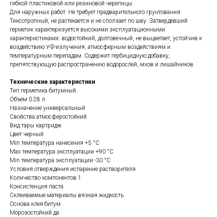
гибкой пластиковой или резиновой черепицы.
Для наружных работ. Не требует предварительного грунтования.
Тиксотропный, не растекается и не сползает по шву. Затвердевший
герметик характеризуется высокими эксплуатационными
характеристиками: водостойкий, долговечный, не выцветает, устойчив к
воздействию УФ-излучения, атмосферным воздействиям и
температурным перепадам. Содержит гербицидную добавку,
препятствующую распространению водорослей, мхов и лишайников.
Технические характеристики
Тип герметика битумный
Объем 0.28 л
Назначение универсальный
Свойства атмосферостойкий
Вид тары картридж
Цвет черный
Min температура нанесения +5 °С
Max температура эксплуатации +90 °С
Min температура эксплуатации -30 °С
Условия отверждения испарение растворителя
Количество компонентов 1
Консистенция паста
Склеиваемые материалы вязкая жидкость
Основа клея битум
Морозостойкий да