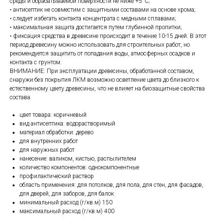
среды и обрабатываемой поверхности не ниже +5°С;
• антисептик не совместим с защитными составами на основе хрома;
• следует избегать контакта концентрата с медными сплавами;
• максимальная защита достигается путем глубинной пропитки;
• фиксация средства в древесине происходит в течение 10-15 дней. В этот
период древесину можно использовать для строительных работ, но
рекомендуется защитить от попадания воды, атмосферных осадков и
контакта с грунтом.
ВНИМАНИЕ: При эксплуатации древесины, обработанной составом,
снаружи без покрытия ЛКМ возможно осветление цвета до близкого к
естественному цвету древесины, что не влияет на биозащитные свойства
состава.
цвет товара: коричневый
вид антисептика: водорастворимый
материал обработки: дерево
для внутренних работ
для наружных работ
нанесение: валиком, кистью, распылителем
количество компонентов: однокомпонентные
профилактический раствор
область применения: для потолков, для пола, для стен, для фасадов,
для дверей, для заборов, для балок
минимальный расход (г/кв.м) 150
максимальный расход (г/кв.м) 400