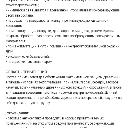
• обработка составом придает поверхности высокую светостойкость и
атмосферостойкость;
• химически связывается с древесиной, что усиливает консервирующие
свойства состава;
• не создает на поверхности пленку, препятствующую «дыханию»
древесины;
• при эксплуатации снаружи, для закрепления цвета, рекомендуется
покрыть обработанную поверхность пленкообразующим лакокрасочным
материалом;
• при эксплуатации внутри помещений не требует обязательной окраски
ЛКМ;
• экологически безопасный;
• не содержит мышьяк и хром.
ОБЛАСТЬ ПРИМЕНЕНИЯ:
Состав применяется для обеспечения максимальной защиты древесины
в тяжелых условиях эксплуатации - причалов, террас, беседок, заборов,
качелей, других уличных деревянных конструкций и сооружений, а также
для защиты древесины, эксплуатируемой внутри помещений. Данный
состав применяется при обработке деревянных поверхностей, несущих на
себе декоративную нагрузку.
Рекомендации:
• работы с антисептиком проводить в хорошо проветриваемых
помещениях или на открытом воздухе при температуре окружающей