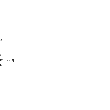
:
да
т
а
ечник: да
ль