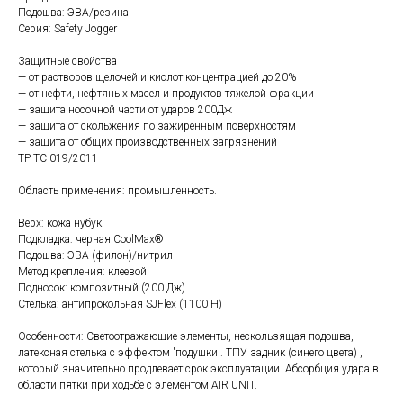
Подошва: ЭВА/резина
Серия: Safety Jogger
Защитные свойства
— от растворов щелочей и кислот концентрацией до 20%
— от нефти, нефтяных масел и продуктов тяжелой фракции
— защита носочной части от ударов 200Дж
— защита от скольжения по зажиренным поверхностям
— защита от общих производственных загрязнений
ТР ТС 019/2011
Область применения: промышленность.
Верх: кожа нубук
Подкладка: черная СoolMax®
Подошва: ЭВА (филон)/нитрил
Метод крепления: клеевой
Подносок: композитный (200 Дж)
Стелька: антипрокольная SJFlex (1100 Н)
Особенности: Светоотражающие элементы, нескользящая подошва,
латексная стелька с эффектом 'подушки'. ТПУ задник (синего цвета) ,
который значительно продлевает срок эксплуатации. Абсорбция удара в
области пятки при ходьбе с элементом AIR UNIT.