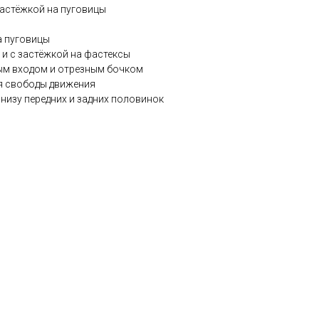
застёжкой на пуговицы
а пуговицы
й и с застёжкой на фастексы
ым входом и отрезным бочком
ля свободы движения
низу передних и задних половинок