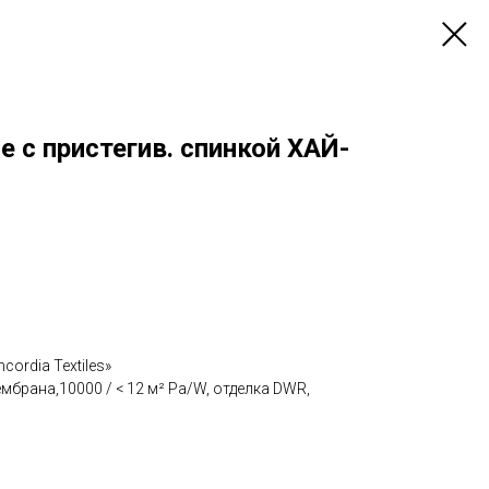
 с пристегив. спинкой ХАЙ-
cordia Textiles»
брана,10000 / < 12 м² Pa/W, отделка DWR,