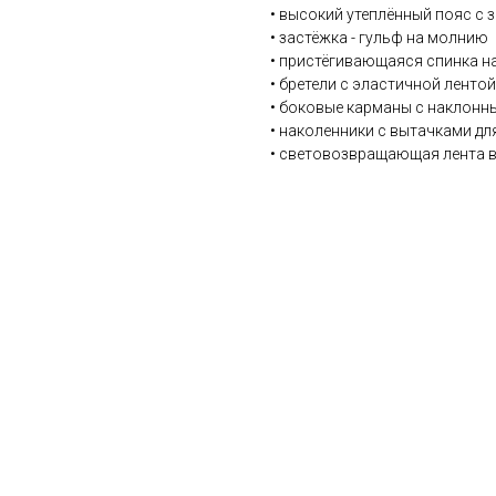
• высокий утеплённый пояс с 
• застёжка - гульф на молнию
• пристёгивающаяся спинка н
• бретели с эластичной ленто
• боковые карманы с наклонн
• наколенники с вытачками д
• световозвращающая лента в