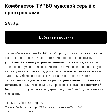
Комбинезон ТУРБО мужской серый с
прострочками
5 990
р.
Добавить в корзину
Полукомбинезон iForm ТУРБО серый пригодится на производстве для
защиты от загрязнений. Изготовлен из прочной ткани "Томбой",
устойчивой к износу и промышленным стиркам
. Изделие имеет
отрезной нагрудник, пояс на спинке с эластичной лентой и надежную
застежку-молнию. Также предусмотрены боковая застежка на петли и
пуговицы, и бретели с застежкой на фастексы. В области колен
расположены специальные накладки, что
увеличивает стойкость к
истиранию
. Наличие накладных и прорезных карманов
с системой
быстрого доступа
позволяет держать под рукой необходимые мелочи
для работы.
Ткань: «Томбой», Carrington;
Состав: 67% полиэфир, 33% хлопок, плотность 245 г/м²