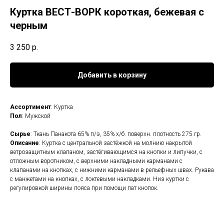
Куртка ВЕСТ-ВОРК короткая, бежевая с
черным
3 250
р.
Добавить в корзину
Ассортимент
: Куртка
Пол
: Мужской
Сырье
: Ткань Панакота 65% п/э, 35% х/б. поверхн. плотность 275 гр.
Описание
: Куртка с центральной застёжкой на молнию накрытой
ветрозащитным клапаном, застёгивающимся на кнопки и липучки, с
отложным воротником, с верхними накладными карманами с
клапанами на кнопках, с нижними карманами в рельефных швах. Рукава
с манжетами на кнопках, с локтевыми накладками. Низ куртки с
регулировкой ширины пояса при помощи пат кнопок.